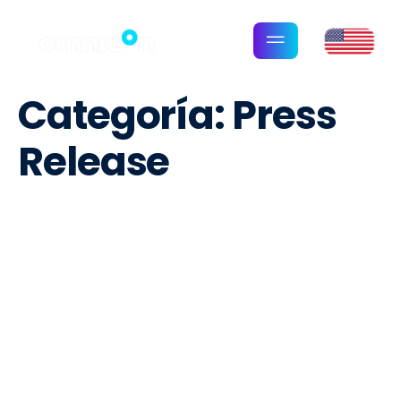
Categoría:
Press
Release
Omnicon logra la quinta
certificación consecutiva de
CSIA, estableciendo
estándares en la industria de
integración de sistemas de
control